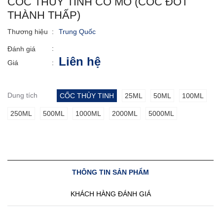
CỐC THỦY TINH CÓ MỎ (CỐC ĐỐT
THÀNH THẤP)
Thương hiệu
:
Trung Quốc
:
Đánh giá
Liên hệ
Giá
:
Dung tích
CỐC THỦY TINH
25ML
50ML
100ML
250ML
500ML
1000ML
2000ML
5000ML
THÔNG TIN SẢN PHẨM
KHÁCH HÀNG ĐÁNH GIÁ