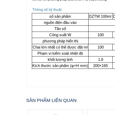
Thông số kỹ thuật
số sản phẩm
DZTW 100ml
nguồn điện đầu vào
T
ầ
n s
ố
Công su
ấ
t W
100
phương pháp hiển thị
Chai lớn nhất có thể được đặt ml
100
Phạm vi kiểm soát nhiệt độ
khối lượng tịnh
1.6
Kích thước sản phẩm (φ×H mm)
200×165
SẢN PHẨM LIÊN QUAN