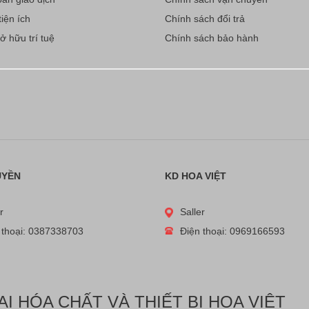
iện ích
Chính sách đổi trả
 hữu trí tuệ
Chính sách bảo hành
UYỀN
KD HOA VIỆT
r
Saller
 thoại: 0387338703
Điện thoại: 0969166593
 HÓA CHẤT VÀ THIẾT BỊ HOA VIỆT