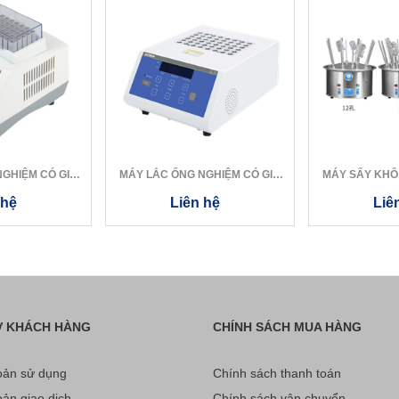
GHIỆM CÓ GIA
MÁY LẮC ỐNG NGHIỆM CÓ GIA
MÁY SẤY KHÔ
LC-JSY
NHIỆT LC-JS...
T
 hệ
Liên hệ
Liê
Ợ KHÁCH HÀNG
CHÍNH SÁCH MUA HÀNG
ản sử dụng
Chính sách thanh toán
ản giao dịch
Chính sách vận chuyển