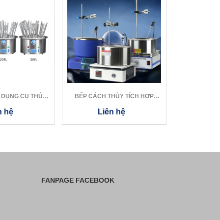
 DỤNG CỤ THỦY
BẾP CÁCH THỦY TÍCH HỢP
BẾP CÁCH 
INH
KHUẤY TỪ NHIỆT...
KHUẤY 
n hệ
Liên hệ
Li
FANPAGE FACEBOOK