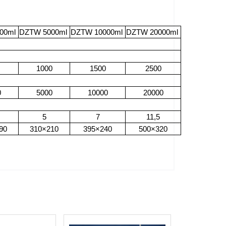
00ml
DZTW 5000ml
DZTW 10000ml
DZTW 20000ml
1000
1500
2500
0
5000
10000
20000
5
7
11,5
90
310×210
395×240
500×320