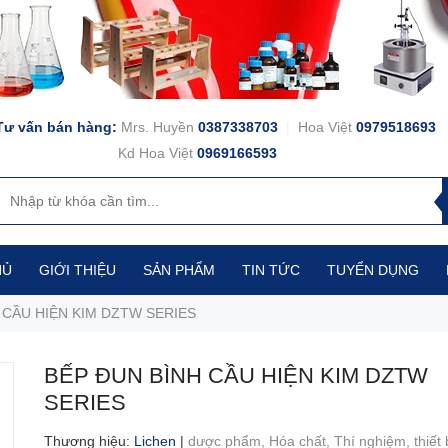
Tư vấn bán hàng:
Mrs. Huyền
0387338703
|
Hoa Việt
0979518693
Kd Hoa Việt
0969166593
HỦ
GIỚI THIỆU
SẢN PHẨM
TIN TỨC
TUYỂN DỤNG
 CẦU HIỆN KIM DZTW SERIES
BẾP ĐUN BÌNH CẦU HIỆN KIM DZTW
SERIES
Thương hiệu
:
Lichen
|
dược phẩm,
Hóa chất,
Thí nghiệm,
thiết 