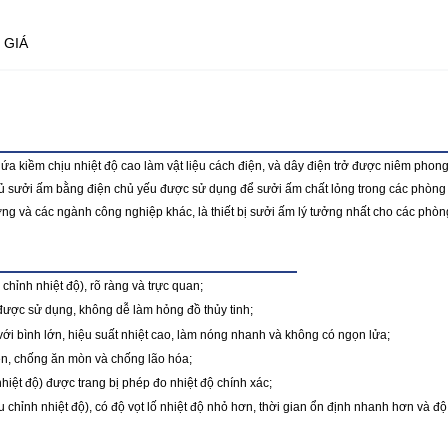
 GIÁ
a kiềm chịu nhiệt độ cao làm vật liệu cách điện, và dây điện trở được niêm phong
hủ sưởi ấm bằng điện chủ yếu được sử dụng để sưởi ấm chất lỏng trong các phòng 
ờng và các ngành công nghiệp khác, là thiết bị sưởi ấm lý tưởng nhất cho các phò
 chỉnh nhiệt độ), rõ ràng và trực quan;
o được sử dụng, không dễ làm hỏng đồ thủy tinh;
c với bình lớn, hiệu suất nhiệt cao, làm nóng nhanh và không có ngọn lửa;
ện, chống ăn mòn và chống lão hóa;
nhiệt độ) được trang bị phép đo nhiệt độ chính xác;
u chỉnh nhiệt độ), có độ vọt lố nhiệt độ nhỏ hơn, thời gian ổn định nhanh hơn và độ 