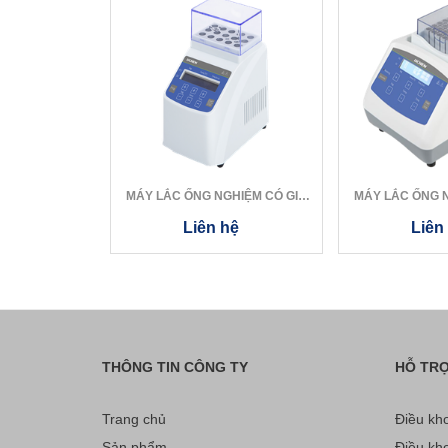
MÁY LẮC ỐNG NGHIỆM CÓ GIA
MÁY LẮC ỐNG N
NHIỆT MINI ...
NHIỆT 
Liên hệ
Liên
THÔNG TIN CÔNG TY
HỖ TR
Trang chủ
Điều kho
Sản phẩm
Điều kho