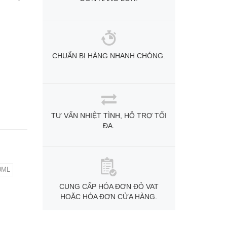
CHUẨN BỊ HÀNG NHANH CHÓNG.
TƯ VẤN NHIỆT TÌNH, HỖ TRỢ TỐI
ĐA.
0ML
CUNG CẤP HÓA ĐƠN ĐỎ VAT
HOẶC HÓA ĐƠN CỬA HÀNG.