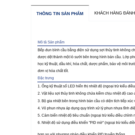
KHÁCH HÀNG ĐÁNH
THÔNG TIN SẢN PHẨM
Mô tả Sản phẩm
Bếp đun bình cầu bằng điện sử dụng sợi thủy tinh không chứ
được dệt thành một lò sưởi bên trong hình bán cầu. Lớp p
học kỹ thuật, dầu khí, hóa chất, dược phẩm, bảo vệ môi trư
đơn vị hóa chất tốt.
Đặc trưng
1. Ống kỹ thuật số LED hiển thị nhiệt độ (ngoại trừ kiểu điều
2. Vật liệu sợi thủy tinh không chứa kiềm chịu nhiệt độ ca
3. Bộ gia nhiệt bên trong hình bán cầu có diện tích tiếp xú
4. Vỏ phun nhựa áp dụng quy trình xử lý phun nhựa tĩnh đi
5. Cảm biến nhiệt độ tiêu chuẩn (ngoại trừ kiểu điều chỉnh 
6. Nhiệt độ sử dụng điều khiển "PID mờ" (ngoại trừ kiểu điề
hơn so với phương pháp điều khiển PID truyền thống.