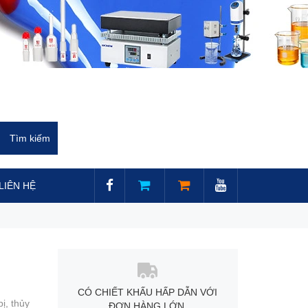
LIÊN HỆ
CÓ CHIẾT KHẤU HẤP DẪN VỚI
bị,
thủy
ĐƠN HÀNG LỚN.