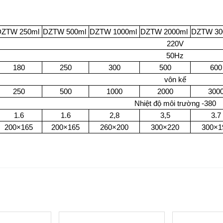
DZTW 250ml
DZTW 500ml
DZTW 1000ml
DZTW 2000ml
DZTW 30
220V
50Hz
180
250
300
500
600
vôn kế
250
500
1000
2000
300
Nhiệt độ môi trường -380
1.6
1.6
2,8
3,5
3.7
200×165
200×165
260×200
300×220
300×1