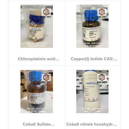
Chloroplatinic acid
Copper(I) Iodide CAS:
hexahydrate ...
7681-65-4
Cobalt Sulfate
Cobalt nitrate hexahydrate