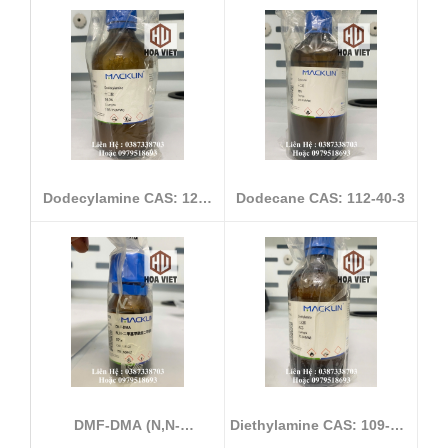
Dodecylamine CAS: 124-
Dodecane CAS: 112-40-3
22-1
DMF-DMA (N,N-
Diethylamine CAS: 109-89-
Dimethylformamide D...
7