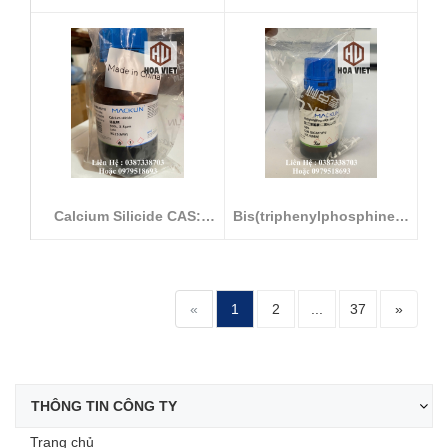
heptahydra...
Calcium Silicide CAS:
Bis(triphenylphosphine)p
12013-56-8
alladium...
«
1
2
...
37
»
THÔNG TIN CÔNG TY
Trang chủ