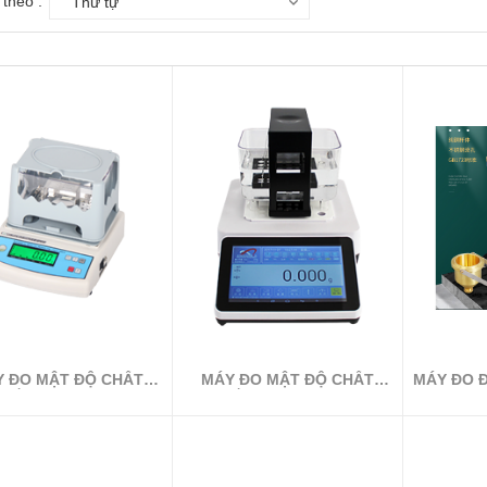
theo :
Thứ tự
 ĐO MẬT ĐỘ CHẤT
MÁY ĐO MẬT ĐỘ CHẤT
MÁY ĐO 
RẮN DÒNG MH
RẮN DÒNG XFMD