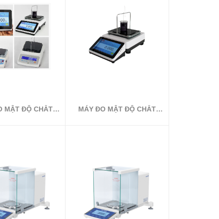
O MẬT ĐỘ CHẤT
MÁY ĐO MẬT ĐỘ CHẤT
LỎNG
LỎNG XFMD