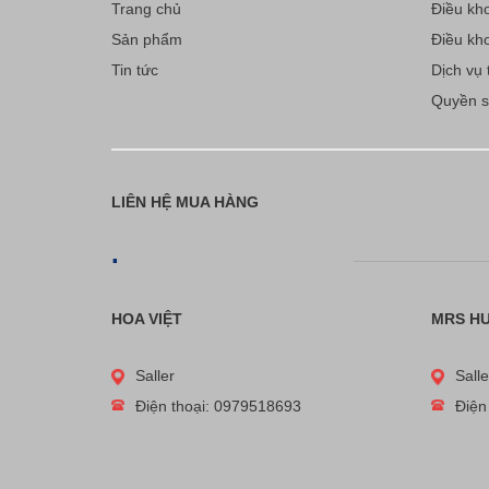
Trang chủ
Điều kho
Sản phẩm
Điều kho
Tin tức
Dịch vụ t
Quyền sở
LIÊN HỆ MUA HÀNG
.
HOA VIỆT
MRS H
Saller
Salle
Điện thoại: 0979518693
Điện