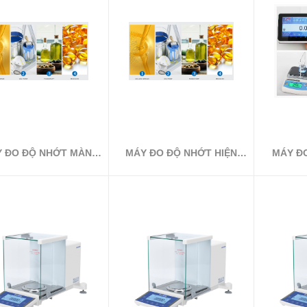
 ĐO ĐỘ NHỚT MÀN
MÁY ĐO ĐỘ NHỚT HIỆN
MÁY Đ
HÌNH TFT
KIM