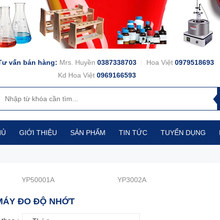
Tư vấn bán hàng:
Mrs. Huyền
0387338703
|
Hoa Việt
0979518693
Kd Hoa Việt
0969166593
HỦ
GIỚI THIỆU
SẢN PHẨM
TIN TỨC
TUYỂN DỤNG
YP50001A
YP3002A
MÁY ĐO ĐỘ NHỚT