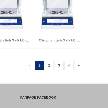
n tích 3 số LC-
Cân phân tích 3 số LC-
SJT1003C
SJT803C
«
1
2
3
4
»
FANPAGE FACEBOOK