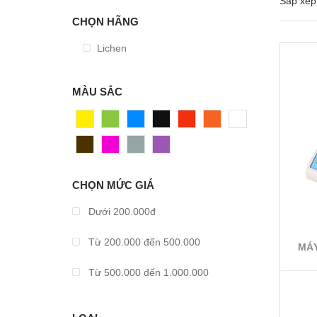
Sắp xếp 
CHỌN HÃNG
Lichen
MÀU SẮC
Vàng
Xanh
Xanh
Đen
Đỏ
Cam
Trắng
Dương
Nâu
Hồng
Xám
Tím
CHỌN MỨC GIÁ
Dưới 200.000đ
Từ 200.000 đến 500.000
MÁY
Từ 500.000 đến 1.000.000
Từ 1.000.000 đến 2.000.000