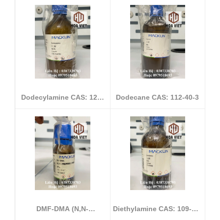
Dodecylamine CAS: 124-
Dodecane CAS: 112-40-3
22-1
DMF-DMA (N,N-
Diethylamine CAS: 109-89-
Dimethylformamide D...
7