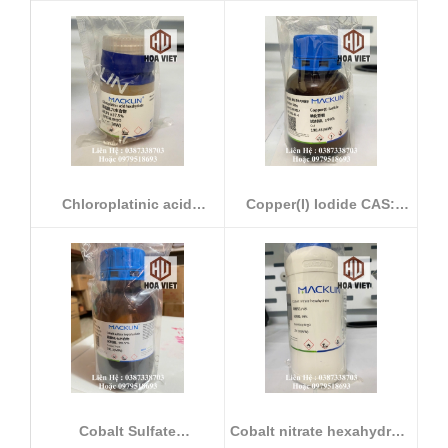
Chloroplatinic acid
Copper(I) Iodide CAS:
hexahydrate ...
7681-65-4
Cobalt Sulfate
Cobalt nitrate hexahydrate