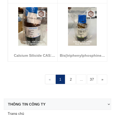
heptahydra...
Calcium Silicide CAS:
Bis(triphenylphosphine)p
12013-56-8
alladium...
«
1
2
...
37
»
THÔNG TIN CÔNG TY
Trang chủ