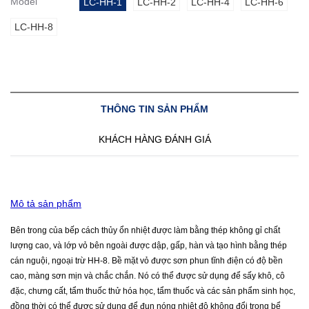
Model
LC-HH-1
LC-HH-2
LC-HH-4
LC-HH-6
LC-HH-8
THÔNG TIN SẢN PHẨM
KHÁCH HÀNG ĐÁNH GIÁ
Mô tả sản phẩm
Bên trong của bếp cách thủy ổn nhiệt được làm bằng thép không gỉ chất
lượng cao, và lớp vỏ bên ngoài được dập, gấp, hàn và tạo hình bằng thép
cán nguội, ngoại trừ HH-8. Bề mặt vỏ được sơn phun tĩnh điện có độ bền
cao, màng sơn mịn và chắc chắn. Nó có thể được sử dụng để sấy khô, cô
đặc, chưng cất, tẩm thuốc thử hóa học, tẩm thuốc và các sản phẩm sinh học,
đồng thời có thể được sử dụng để đun nóng nhiệt độ không đổi trong bể