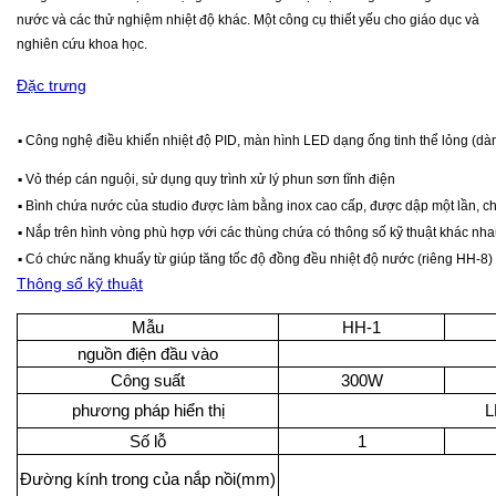
nước và các thử nghiệm nhiệt độ khác. Một công cụ thiết yếu cho giáo dục và
nghiên cứu khoa học.
Đặc trưng
▪ Công nghệ điều khiển nhiệt độ PID, màn hình LED dạng ống tinh thể lỏng (dàn
▪ Vỏ thép cán nguội, sử dụng quy trình xử lý phun sơn tĩnh điện
▪ Bình chứa nước của studio được làm bằng inox cao cấp, được dập một lần, 
▪ Nắp trên hình vòng phù hợp với các thùng chứa có thông số kỹ thuật khác nhau
▪ Có chức năng khuấy từ giúp tăng tốc độ đồng đều nhiệt độ nước (riêng HH-8)
Thông số kỹ thuật
M
ẫ
u
HH-1
nguồn điện đầu vào
Công su
ấ
t
300W
phương pháp hiển thị
L
Số lỗ
1
Đ
ườ
ng kính trong c
ủ
a n
ắ
p n
ồ
i(mm)