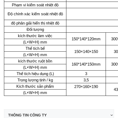
Phạm vi kiểm soát nhiệt độ
Độ chính xác kiểm soát nhiệt độ
độ phân giải hiển thị nhiệt độ
Đ
ố
i t
ư
ợ
ng
kích thước làm việc
150*140*120mm
300
(L×W×H) mm
Thể tích bể
150×140×150
30
(L×W×H) mm
kích th
ướ
c ru
ộ
t b
ồ
n
160*140*150mm
300
(L×W×H) mm
Th
ể
tích hi
ệ
u d
ụ
ng (L)
3
Trọng lượng tịnh / kg
3,5
Kích thước sản phẩm
270×160×190
43
(L×W×H) mm
THÔNG TIN CÔNG TY