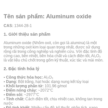
Tên sản phẩm: Aluminum oxide
CAS:
1344-28-1
1. Giới thiệu sản phẩm
Aluminum oxide (Nhôm oxit, còn gọi là alumina) là một
trong những oxit kim loại quan trọng nhất, được sử dụng
rộng rãi trong công nghiệp và nghiên cứu. Với đặc tính độ
cứng cao, bền nhiệt, bền hóa chất và cách điện tốt, Al₂O₃
là vật liệu chủ chốt trong gốm kỹ thuật, xúc tác và mài mòn.
2. Đặc tính hóa lý
•
Công thức hóa học:
Al₂O₃
•
Dạng:
Bột trắng, hạt hoặc dạng nung kết tùy loại
•
Khối lượng phân tử:
101.96 g/mol
•
Điểm nóng chảy:
~2072°C
•
Điểm sôi:
~2977°C
•
Tính chất:
Cách điện tốt, chịu nhiệt cao, không tan trong
nước
•
Độ tinh khiết:
Nhiều cấp độ: kỹ thuật, phân tích, nano,