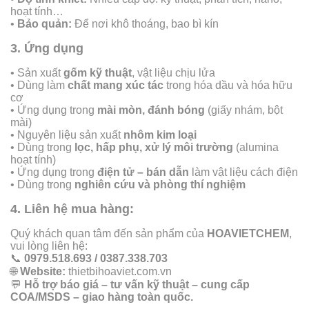
hoạt tính…
•
Bảo quản:
Để nơi khô thoáng, bao bì kín
3. Ứng dụng
• Sản xuất
gốm kỹ thuật
, vật liệu chịu lửa
• Dùng làm
chất mang xúc tác
trong hóa dầu và hóa hữu
cơ
• Ứng dụng trong
mài mòn, đánh bóng
(giấy nhám, bột
mài)
• Nguyên liệu sản xuất
nhôm kim loại
• Dùng trong
lọc, hấp phụ, xử lý môi trường
(alumina
hoạt tính)
• Ứng dụng trong
điện tử – bán dẫn
làm vật liệu cách điện
• Dùng trong
nghiên cứu và phòng thí nghiệm
4. Liên hệ mua hàng:
Quý khách quan tâm đến sản phẩm của
HOAVIETCHEM
,
vui lòng liên hệ:
📞
0979.518.693 / 0387.338.703
🌐
Website:
thietbihoaviet.com.vn
💬
Hỗ trợ báo giá – tư vấn kỹ thuật – cung cấp
COA/MSDS – giao hàng toàn quốc.