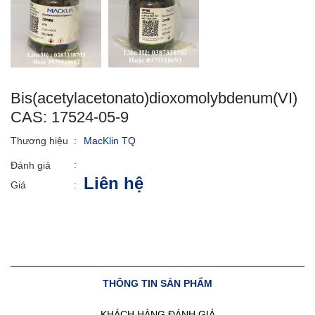
Bis(acetylacetonato)dioxomolybdenum(VI)
CAS: 17524-05-9
Thương hiệu
:
MacKlin TQ
:
Đánh giá
Liên hệ
Giá
:
THÔNG TIN SẢN PHẨM
KHÁCH HÀNG ĐÁNH GIÁ