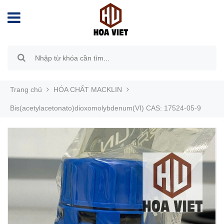
Trang chủ
HÓA CHẤT MACKLIN
Bis(acetylacetonato)dioxomolybdenum(VI) CAS: 17524-05-9