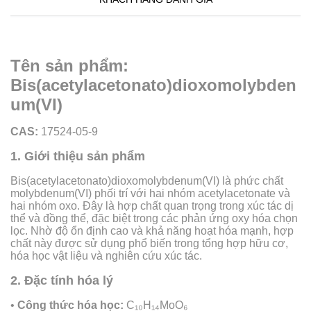
Tên sản phẩm:
Bis(acetylacetonato)dioxomolybden
um(VI)
CAS:
17524-05-9
1. Giới thiệu sản phẩm
Bis(acetylacetonato)dioxomolybdenum(VI) là phức chất
molybdenum(VI) phối trí với hai nhóm acetylacetonate và
hai nhóm oxo. Đây là hợp chất quan trọng trong xúc tác dị
thể và đồng thể, đặc biệt trong các phản ứng oxy hóa chọn
lọc. Nhờ độ ổn định cao và khả năng hoạt hóa mạnh, hợp
chất này được sử dụng phổ biến trong tổng hợp hữu cơ,
hóa học vật liệu và nghiên cứu xúc tác.
2. Đặc tính hóa lý
•
Công thức hóa học:
C₁₀H₁₄MoO₆