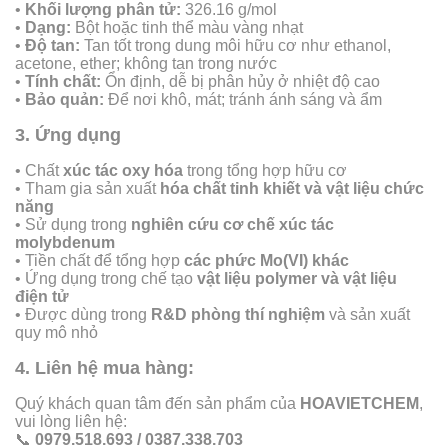
•
Khối lượng phân tử:
326.16 g/mol
•
Dạng:
Bột hoặc tinh thể màu vàng nhạt
•
Độ tan:
Tan tốt trong dung môi hữu cơ như ethanol,
acetone, ether; không tan trong nước
•
Tính chất:
Ổn định, dễ bị phân hủy ở nhiệt độ cao
•
Bảo quản:
Để nơi khô, mát; tránh ánh sáng và ẩm
3. Ứng dụng
• Chất
xúc tác oxy hóa
trong tổng hợp hữu cơ
• Tham gia sản xuất
hóa chất tinh khiết và vật liệu chức
năng
• Sử dụng trong
nghiên cứu cơ chế xúc tác
molybdenum
• Tiền chất để tổng hợp
các phức Mo(VI) khác
• Ứng dụng trong chế tạo
vật liệu polymer và vật liệu
điện tử
• Được dùng trong
R&D phòng thí nghiệm
và sản xuất
quy mô nhỏ
4. Liên hệ mua hàng:
Quý khách quan tâm đến sản phẩm của
HOAVIETCHEM
,
vui lòng liên hệ:
📞
0979.518.693 / 0387.338.703