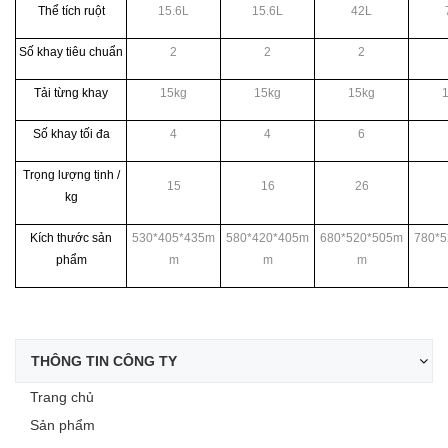
Thể tích ruột
15.6L
15.6L
42L
Số khay tiêu chuẩn
2
2
2
Tải từng khay
15kg
15kg
15kg
Số khay tối đa
4
4
6
Trọng lượng tịnh /
15
16
26
kg
Kích thước sản
530*405*435m
580*420*405m
680*520*505m
780*
phẩm
m
m
m
THÔNG TIN CÔNG TY
Trang chủ
Sản phẩm