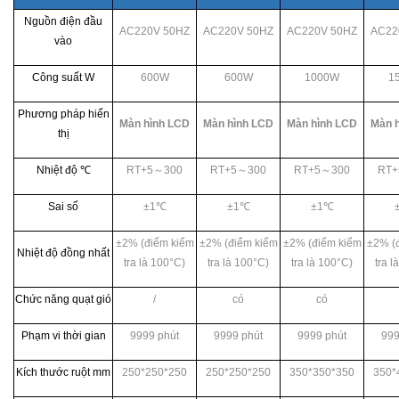
Nguồn điện đầu
AC220V 50HZ
AC220V 50HZ
AC220V 50HZ
AC22
vào
Công suất W
600W
600W
1000W
1
Phương pháp hiển
Màn hình LCD
Màn hình LCD
Màn hình LCD
Màn 
thị
Nhiệt độ
℃
RT+5
～
300
RT+5
～
300
RT+5
～
300
RT+
Sai số
±1℃
±1℃
±1℃
±2% (điểm kiểm
±2% (điểm kiểm
±2% (điểm kiểm
±2% (
Nhiệt độ đồng nhất
tra là 100°C)
tra là 100°C)
tra là 100°C)
tra l
Chức năng quạt gió
/
có
có
Phạm vi thời gian
9999 phút
9999 phút
9999 phút
999
Kích thước ruột mm
250*250*250
250*250*250
350*350*350
350*