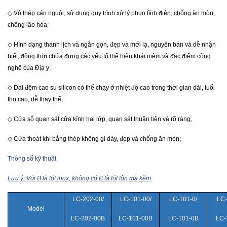
◇
Vỏ thép cán nguội, sử dụng quy trình xử lý phun tĩnh điện, chống ăn mòn,
chống lão hóa;
◇
Hình dạng thanh lịch và ngắn gọn, đẹp và mới lạ, nguyên bản và dễ nhận
biết, đồng thời chứa đựng các yếu tố thể hiện khái niệm và đặc điểm công
nghệ của Địa y;
◇
Dải đệm cao su silicon có thể chạy ở nhiệt độ cao trong thời gian dài, tuổi
thọ cao, dễ thay thế;
◇
Cửa sổ quan sát cửa kính hai lớp, quan sát thuận tiện và rõ ràng;
◇
Cửa thoát khí bằng thép không gỉ dày, đẹp và chống ăn mòn;
Thông số kỹ thuật
Lưu ý: Với B là lót inox, không có B là lót tôn mạ kẽm.
LC-202-00/
LC-101-00/
LC-101-0/
LC-
Model
LC-202-00B
LC-101-00B
LC-101-0B
LC-