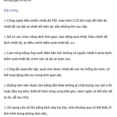
không gây ra vụ nổ.
Đặc trưng
◇
Công nghệ điều khiển nhiệt độ PID, màn hình LCD tích hợp để hiển thị
nhiệt độ cài đặt và nhiệt độ hiện tại, bầu không khí cao cấp;
◇
Nó có các chức năng định thời gian, báo động quá nhiệt, hiệu chỉnh độ
lệch nhiệt độ, tự điều chỉnh kiểm soát nhiệt độ, v.v.;
◇
Làm nóng bằng ống sưởi điện bên trái, không có nguồn nhiệt ở phía dưới,
kiểm soát nhiệt độ chính xác và độ an toàn cao;
◇
Công tắc quạt độc lập, quạt chịu được nhiệt độ cao và chống ăn mòn, có
thể hoạt động liên tục trong thời gian dài;
◇
Buồng làm việc được làm bằng tấm thép không gỉ chất lượng cao (sê-ri B)
hoặc tấm mạ kẽm, thiết kế hình vòng cung bốn góc, vách ngăn có thể bốc dỡ
tự do, dễ lau chùi;
◇
Sử dụng cửa sổ lớn bằng kính dày hai lớp, nhìn thoáng qua có thể thấy rõ
tình hình trong phòng làm việc;