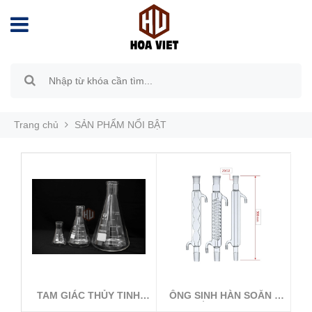
Trang chủ
SẢN PHẨM NỔI BẬT
TAM GIÁC THỦY TINH
ỐNG SINH HÀN SOẮN -
KHÔNG NÚT MIỆ...
THẲNG - BÓNG