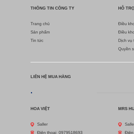
THÔNG TIN CÔNG TY
HỖ TR
Trang chủ
Điều kho
Sản phẩm
Điều kho
Tin tức
Dịch vụ t
Quyền sở
LIÊN HỆ MUA HÀNG
.
HOA VIỆT
MRS H
Saller
Salle
Điện thoại: 0979518693
Điện