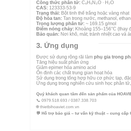
Công thức phân tử:
C₆H₅N₃O · H₂O
CAS:
123333-53-9
Trạng thái:
Bột tinh thể trắng hoặc vàng nhạt
Độ hòa tan:
Tan trong nước, methanol, etha
Trọng lượng phân tử:
~ 169.15 g/mol
Điểm nóng chảy:
Khoảng 155–156°C (thay đổ
Bảo quản:
Nơi khô, mát; tránh nhiệt cao và á
3. Ứng dụng
Được sử dụng rộng rãi làm
phụ gia trong ph
Tăng hiệu suất phản ứng
Giảm epimer hóa amino acid
Ổn định các chất trung gian hoạt hóa
Sử dụng trong tổng hợp hữu cơ phức tạp, đặ
Ứng dụng trong nghiên cứu sinh học phân tử,
Quý khách quan tâm đến sản phẩm của HOAVIET
📞
0979.518.693 / 0387.338.703
🌐
thietbihoaviet.com.vn
💬
Hỗ trợ báo giá – tư vấn kỹ thuật – cung cấ