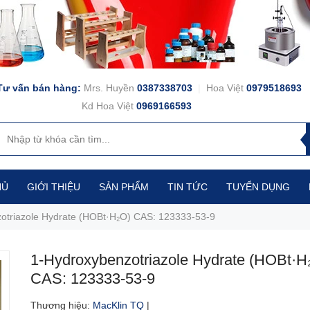
Tư vấn bán hàng:
Mrs. Huyền
0387338703
|
Hoa Việt
0979518693
Kd Hoa Việt
0969166593
HỦ
GIỚI THIỆU
SẢN PHẨM
TIN TỨC
TUYỂN DỤNG
otriazole Hydrate (HOBt·H₂O) CAS: 123333-53-9
1-Hydroxybenzotriazole Hydrate (HOBt·H
CAS: 123333-53-9
Thương hiệu
:
MacKlin TQ
|