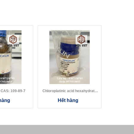
Diethylamine CAS: 109-89-7
Chloroplatinic acid hexahydrate
CAS:...
hàng
Hết hàng
Hết