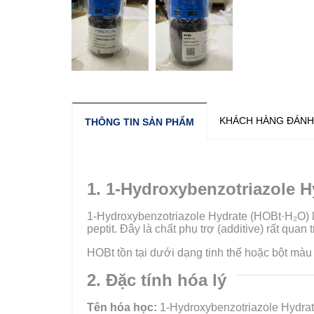
KHÁCH HÀNG ĐÁNH
THÔNG TIN SẢN PHẨM
1. 1-Hydroxybenzotriazole H
1-Hydroxybenzotriazole Hydrate (HOBt·H₂O) l
peptit. Đây là chất phụ trợ (additive) rất qu
HOBt tồn tại dưới dạng tinh thể hoặc bột màu
2. Đặc tính hóa lý
Tên hóa học:
1-Hydroxybenzotriazole Hydra