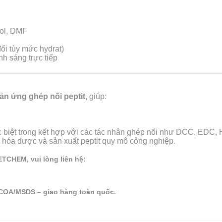
nol, DMF
i tùy mức hydrat)
nh sáng trực tiếp
ản ứng ghép nối peptit
, giúp:
c biệt trong kết hợp với các tác nhân ghép nối như DCC, ED
 hóa dược và sản xuất peptit quy mô công nghiệp.
CHEM, vui lòng liên hệ:
p COA/MSDS – giao hàng toàn quốc.