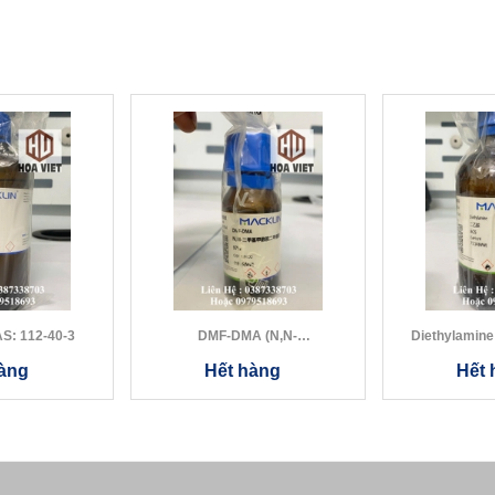
ecane CAS: 112-40-3
DMF-DMA (N,N-
Dimethylformamide Dimeth...
àng
Hết hàng
Hết 