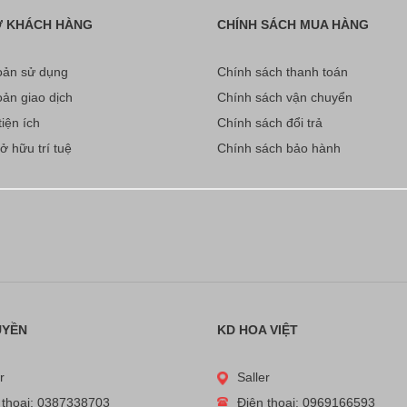
Ợ KHÁCH HÀNG
CHÍNH SÁCH MUA HÀNG
ản sử dụng
Chính sách thanh toán
ản giao dịch
Chính sách vận chuyển
iện ích
Chính sách đổi trả
 hữu trí tuệ
Chính sách bảo hành
UYỀN
KD HOA VIỆT
r
Saller
 thoại: 0387338703
Điện thoại: 0969166593