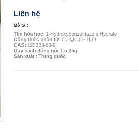
Liên hệ
Mô tả :
Tên hóa học:
1-Hydroxybenzotriazole Hydrate
Công thức phân tử:
C₆H₅N₃O · H₂O
CAS:
123333-53-9
Quy cách đóng gói: Lọ 25g
Sản xuất : Trung quốc