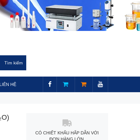
LIÊN HỆ
₂O)
CÓ CHIẾT KHẤU HẤP DẪN VỚI
ĐƠN HÀNG LỚN.