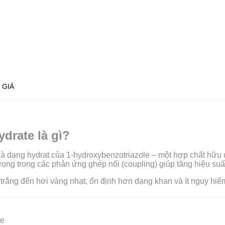
 GIÁ
ydrate là gì?
à dạng hydrat của 1-hydroxybenzotriazole – một hợp chất hữu
an trọng trong các phản ứng ghép nối (coupling) giúp tăng hiệu s
 trắng đến hơi vàng nhạt, ổn định hơn dạng khan và ít nguy hiể
te