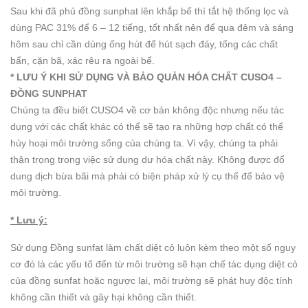
Sau khi đã phủ đồng sunphat lên khắp bể thì tắt hệ thống lọc và
dùng PAC 31% để 6 – 12 tiếng, tốt nhất nên để qua đêm và sáng
hôm sau chỉ cần dùng ống hút để hút sạch đáy, tống các chất
bẩn, cặn bã, xác rêu ra ngoài bể.
* LƯU Ý KHI SỬ DỤNG VÀ BẢO QUẢN HÓA CHẤT CUSO4 –
ĐỒNG SUNPHAT
Chúng ta đều biết CUSO4 về cơ bản không độc nhưng nếu tác
dụng với các chất khác có thể sẽ tạo ra những hợp chất có thể
hủy hoại môi trường sống của chúng ta. Vì vậy, chúng ta phải
thận trọng trong việc sử dụng dư hóa chất này. Không được đổ
dung dịch bừa bãi mà phải có biện pháp xử lý cụ thể để bảo vệ
môi trường.
* Lưu ý:
Sử dụng Đồng sunfat làm chất diệt cỏ luôn kèm theo một số nguy
cơ đó là các yếu tố đến từ môi trường sẽ hạn chế tác dụng diệt cỏ
của đồng sunfat hoặc ngược lại, môi trường sẽ phát huy độc tính
không cần thiết và gây hại không cần thiết.