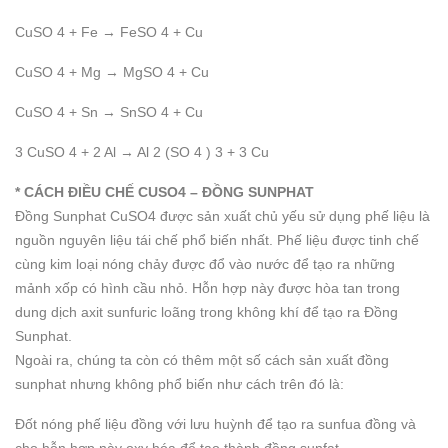
CuSO 4 + Fe → FeSO 4 + Cu
CuSO 4 + Mg → MgSO 4 + Cu
CuSO 4 + Sn → SnSO 4 + Cu
3 CuSO 4 + 2 Al → Al 2 (SO 4 ) 3 + 3 Cu
* CÁCH ĐIỀU CHẾ CUSO4 – ĐỒNG SUNPHAT
Đồng Sunphat CuSO4 được sản xuất chủ yếu sử dụng phế liệu là
nguồn nguyên liệu tái chế phổ biến nhất. Phế liệu được tinh chế
cùng kim loại nóng chảy được đổ vào nước để tạo ra những
mảnh xốp có hình cầu nhỏ. Hỗn hợp này được hòa tan trong
dung dịch axit sunfuric loãng trong không khí để tạo ra Đồng
Sunphat.
Ngoài ra, chúng ta còn có thêm một số cách sản xuất đồng
sunphat nhưng không phổ biến như cách trên đó là:
Đốt nóng phế liệu đồng với lưu huỳnh để tạo ra sunfua đồng và
cho hỗn hợp này oxy hóa để tạo thành đồng sunfat.