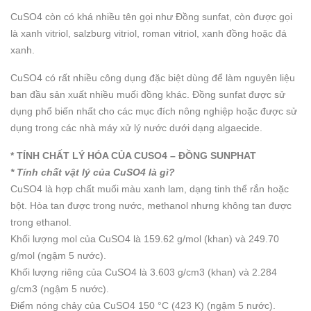
CuSO4 còn có khá nhiều tên gọi như Đồng sunfat, còn được gọi
là xanh vitriol, salzburg vitriol, roman vitriol, xanh đồng hoặc đá
xanh.
CuSO4 có rất nhiều công dụng đặc biệt dùng để làm nguyên liệu
ban đầu sản xuất nhiều muối đồng khác. Đồng sunfat được sử
dụng phổ biến nhất cho các mục đích nông nghiệp hoặc được sử
dụng trong các nhà máy xử lý nước dưới dạng algaecide.
* TÍNH CHẤT LÝ HÓA CỦA CUSO4 – ĐỒNG SUNPHAT
* Tính chất vật lý của CuSO4 là gì?
CuSO4 là hợp chất muối màu xanh lam, dạng tinh thể rắn hoặc
bột. Hòa tan được trong nước, methanol nhưng không tan được
trong ethanol.
Khối lượng mol của CuSO4 là 159.62 g/mol (khan) và 249.70
g/mol (ngậm 5 nước).
Khối lượng riêng của CuSO4 là 3.603 g/cm3 (khan) và 2.284
g/cm3 (ngậm 5 nước).
Điểm nóng chảy của CuSO4 150 °C (423 K) (ngậm 5 nước).