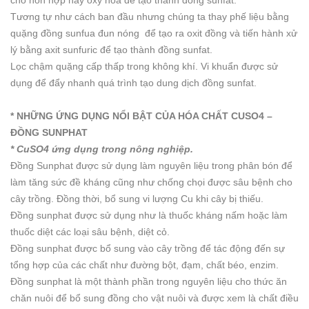
Tương tự như cách ban đầu nhưng chúng ta thay phế liệu bằng
quặng đồng sunfua đun nóng để tạo ra oxit đồng và tiến hành xử
lý bằng axit sunfuric để tạo thành đồng sunfat.
Lọc chậm quặng cấp thấp trong không khí. Vi khuẩn được sử
dụng để đẩy nhanh quá trình tạo dung dịch đồng sunfat.
* NHỮNG ỨNG DỤNG NỔI BẬT CỦA HÓA CHẤT CUSO4 –
ĐỒNG SUNPHAT
* CuSO4 ứng dụng trong nông nghiệp.
Đồng Sunphat được sử dụng làm nguyên liệu trong phân bón để
làm tăng sức đề kháng cũng như chống chọi được sâu bệnh cho
cây trồng. Đồng thời, bổ sung vi lượng Cu khi cây bị thiếu.
Đồng sunphat được sử dụng như là thuốc kháng nấm hoặc làm
thuốc diệt các loại sâu bệnh, diệt cỏ.
Đồng sunphat được bổ sung vào cây trồng để tác động đến sự
tổng hợp của các chất như đường bột, đạm, chất béo, enzim.
Đồng sunphat là một thành phần trong nguyên liệu cho thức ăn
chăn nuôi để bổ sung đồng cho vật nuôi và được xem là chất điều