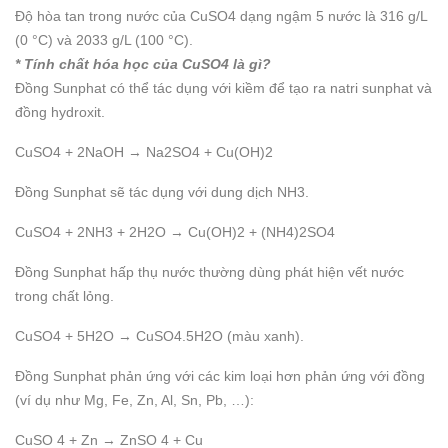
Độ hòa tan trong nước của CuSO4 dạng ngậm 5 nước là 316 g/L
(0 °C) và 2033 g/L (100 °C).
* Tính chất hóa học của CuSO4 là gì?
Đồng Sunphat có thể tác dụng với kiềm để tạo ra natri sunphat và
đồng hydroxit.
CuSO4 + 2NaOH → Na2SO4 + Cu(OH)2
Đồng Sunphat sẽ tác dụng với dung dịch NH3.
CuSO4 + 2NH3 + 2H2O → Cu(OH)2 + (NH4)2SO4
Đồng Sunphat hấp thụ nước thường dùng phát hiện vết nước
trong chất lỏng.
CuSO4 + 5H2O → CuSO4.5H2O (màu xanh).
Đồng Sunphat phản ứng với các kim loại hơn phản ứng với đồng
(ví dụ như Mg, Fe, Zn, Al, Sn, Pb, …):
CuSO 4 + Zn → ZnSO 4 + Cu