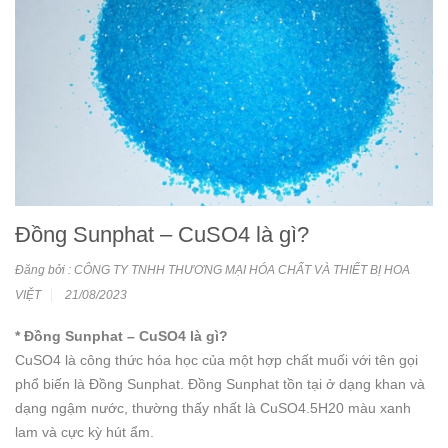
Đồng Sunphat – CuSO4 là gì?
Đăng bởi : CÔNG TY TNHH THƯƠNG MẠI HÓA CHẤT VÀ THIẾT BỊ HOA
VIỆT
21/08/2023
* Đồng Sunphat – CuSO4 là gì?
CuSO4 là công thức hóa học của một hợp chất muối với tên gọi
phổ biến là Đồng Sunphat. Đồng Sunphat tồn tại ở dạng khan và
dạng ngậm nước, thường thấy nhất là CuSO4.5H20 màu xanh
lam và cực kỳ hút ẩm.