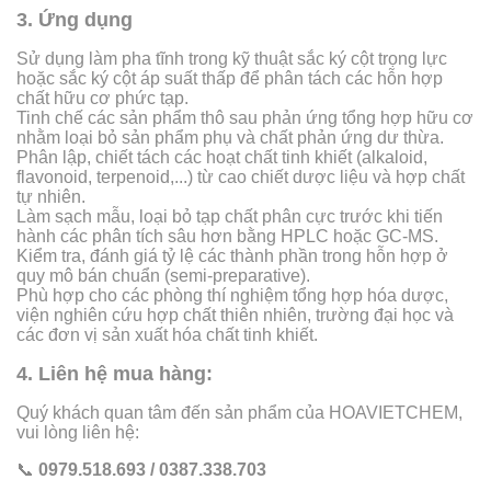
3. Ứng dụng
Sử dụng làm pha tĩnh trong kỹ thuật sắc ký cột trọng lực
hoặc sắc ký cột áp suất thấp để phân tách các hỗn hợp
chất hữu cơ phức tạp.
Tinh chế các sản phẩm thô sau phản ứng tổng hợp hữu cơ
nhằm loại bỏ sản phẩm phụ và chất phản ứng dư thừa.
Phân lập, chiết tách các hoạt chất tinh khiết (alkaloid,
flavonoid, terpenoid,...) từ cao chiết dược liệu và hợp chất
tự nhiên.
Làm sạch mẫu, loại bỏ tạp chất phân cực trước khi tiến
hành các phân tích sâu hơn bằng HPLC hoặc GC-MS.
Kiểm tra, đánh giá tỷ lệ các thành phần trong hỗn hợp ở
quy mô bán chuẩn (semi-preparative).
Phù hợp cho các phòng thí nghiệm tổng hợp hóa dược,
viện nghiên cứu hợp chất thiên nhiên, trường đại học và
các đơn vị sản xuất hóa chất tinh khiết.
4. Liên hệ mua hàng:
Quý khách quan tâm đến sản phẩm của HOAVIETCHEM,
vui lòng liên hệ:
📞
0979.518.693 / 0387.338.703