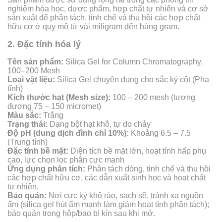
nghiệm hóa học, dược phẩm, hợp chất tự nhiên và cơ sở
sản xuất để phân tách, tinh chế và thu hồi các hợp chất
hữu cơ ở quy mô từ vài miligram đến hàng gram.
2. Đặc tính hóa lý
Tên sản phẩm:
Silica Gel for Column Chromatography,
100–200 Mesh
Loại vật liệu:
Silica Gel chuyên dụng cho sắc ký cột (Pha
tĩnh)
Kích thước hạt (Mesh size):
100 – 200 mesh (tương
đương 75 – 150 micromet)
Màu sắc:
Trắng
Trạng thái:
Dạng bột hạt khô, tự do chảy
Độ pH (dung dịch đình chỉ 10%):
Khoảng 6.5 – 7.5
(Trung tính)
Đặc tính bề mặt:
Diện tích bề mặt lớn, hoạt tính hấp phụ
cao, lực chọn lọc phân cực mạnh
Ứng dụng phân tích:
Phân tách dòng, tinh chế và thu hồi
các hợp chất hữu cơ, các dẫn xuất sinh học và hoạt chất
tự nhiên.
Bảo quản:
Nơi cực kỳ khô ráo, sạch sẽ, tránh xa nguồn
ẩm (silica gel hút ẩm mạnh làm giảm hoạt tính phân tách);
bảo quản trong hộp/bao bì kín sau khi mở.