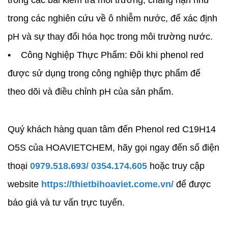
trong các bài kiểm tra môi trường, chẳng hạn như
trong các nghiên cứu về ô nhiễm nước, để xác định
pH và sự thay đổi hóa học trong môi trường nước.
• Công Nghiệp Thực Phẩm: Đôi khi phenol red
được sử dụng trong công nghiệp thực phẩm để
theo dõi và điều chỉnh pH của sản phẩm.
Quý khách hàng quan tâm đến Phenol red C19​H14​
O5​S của HOAVIETCHEM, hãy gọi ngay đến số điện
thoại
0979.518.693/
0354.174.605
hoặc truy cập
website
https://thietbihoaviet.come.vn/
để được
báo giá và tư vấn trực tuyến.