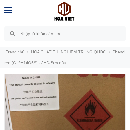
Trang chủ
HÓA CHẤT THÍ NGHIỆM TRUNG QUỐC
Phenol
red (C19H14O5S) - JHD/Sơn đầu