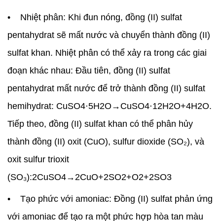
• Nhiệt phân: Khi đun nóng, đồng (II) sulfat
pentahydrat sẽ mất nước và chuyển thành đồng (II)
sulfat khan. Nhiệt phân có thể xảy ra trong các giai
đoạn khác nhau: Đầu tiên, đồng (II) sulfat
pentahydrat mất nước để trở thành đồng (II) sulfat
hemihydrat: CuSO4⋅5H2O→CuSO4⋅12H2O+4H2O.
Tiếp theo, đồng (II) sulfat khan có thể phân hủy
thành đồng (II) oxit (CuO), sulfur dioxide (SO₂), và
oxit sulfur trioxit
(SO₃):2CuSO4→2CuO+2SO2+O2+2SO3
• Tạo phức với amoniac: Đồng (II) sulfat phản ứng
với amoniac để tạo ra một phức hợp hòa tan màu