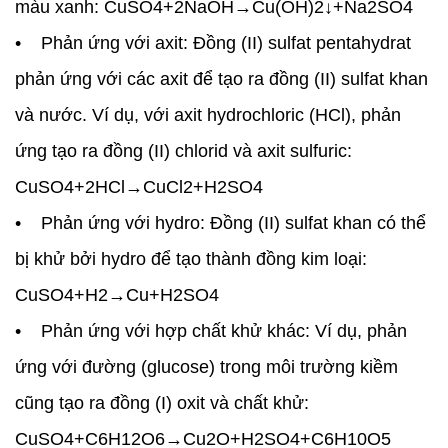
màu xanh: CuSO4+2NaOH→Cu(OH)2↓+Na2SO4
• Phản ứng với axit: Đồng (II) sulfat pentahydrat
phản ứng với các axit để tạo ra đồng (II) sulfat khan
và nước. Ví dụ, với axit hydrochloric (HCl), phản
ứng tạo ra đồng (II) chlorid và axit sulfuric:
CuSO4+2HCl→CuCl2+H2SO4
• Phản ứng với hydro: Đồng (II) sulfat khan có thể
bị khử bởi hydro để tạo thành đồng kim loại:
CuSO4+H2→Cu+H2SO4
• Phản ứng với hợp chất khử khác: Ví dụ, phản
ứng với đường (glucose) trong môi trường kiềm
cũng tạo ra đồng (I) oxit và chất khử:
CuSO4+C6H12O6→Cu2O+H2SO4+C6H10O5