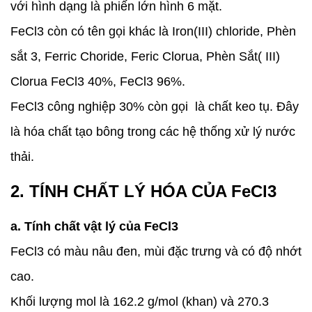
với hình dạng là phiến lớn hình 6 mặt.
FeCl3 còn có tên gọi khác là Iron(III) chloride, Phèn
sắt 3, Ferric Choride, Feric Clorua, Phèn Sắt( III)
Clorua FeCl3 40%, FeCl3 96%.
FeCl3 công nghiệp 30% còn gọi là chất keo tụ. Đây
là hóa chất tạo bông trong các hệ thống xử lý nước
thải.
2. TÍNH CHẤT LÝ HÓA CỦA FeCl3
a. Tính chất vật lý của FeCl3
FeCl3 có màu nâu đen, mùi đặc trưng và có độ nhớt
cao.
Khối lượng mol là 162.2 g/mol (khan) và 270.3