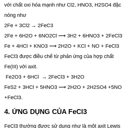
với chất oxi hóa mạnh như Cl2, HNO3, H2SO4 đặc
nóng như
2Fe + 3Cl2 → 2FeC3
2Fe + 6H2O + 6NO2Cl ⟶ 3H2 + 6HNO3 + 2FeCl3
Fe + 4HCl + KNO3 ⟶ 2H2O + KCl + NO + FeCl3
FeCl3 được điều chế từ phản ứng của hợp chất
Fe(III) với axit.
Fe2O3 + 6HCl → 2FeCl3 + 3H2O
FeS2 + 3HCl + 5HNO3 ⟶ 2H2O + 2H2SO4 +5NO
+FeCl3.
4. ỨNG DỤNG CỦA FeCl3
FeCl3 thường được sử dụng như là một axit Lewis