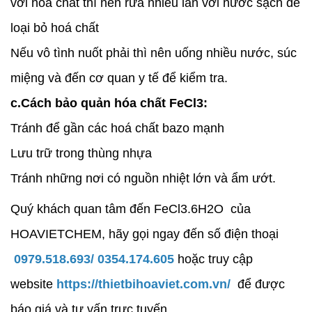
với hoá chất thì nên rửa nhiều lần với nước sạch để
loại bỏ hoá chất
Nếu vô tình nuốt phải thì nên uống nhiều nước, súc
miệng và đến cơ quan y tế để kiểm tra.
c.Cách bảo quản hóa chất FeCl3:
Tránh để gần các hoá chất bazo mạnh
Lưu trữ trong thùng nhựa
Tránh những nơi có nguồn nhiệt lớn và ẩm ướt.
Quý khách quan tâm đến FeCl3.6H2O của
HOAVIETCHEM, hãy gọi ngay đến số điện thoại
0979.518.693/ 0354.174.605
hoặc truy cập
website
https://thietbihoaviet.com.vn/
để được
báo giá và tư vấn trực tuyến.