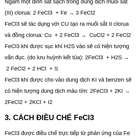
Ngâm một đinh sắt sạch trong dung dịch muối sắt
(III) clorua: 2 FeCl3 + Fe → 3 FeCl2
FeCl3 sẽ tác dụng với CU tạo ra muối sắt II clorua
và đồng clorua: Cu + 2 FeCl3 → CuCl2 + 2 FeCl2
FeCl3 khi được sục khí H2S vào sẽ có hiện tượng
vẩn đục. (do lưu huỳnh kết tủa): 2FeCl3 + H2S →
2 FeCl2 + 2 HCl + S
FeCl3 khi được cho vào dung dịch KI và benzen sẽ
có hiện tượng dung dịch màu tím: 2FeCl3 + 2KI →
2FeCl2 + 2KCl + I2
3. CÁCH ĐIỀU CHẾ FeCl3
FeCl3 được điều chế trực tiếp từ phản ứng của Fe