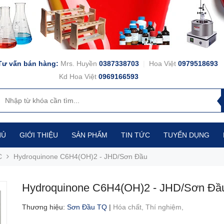
Tư vấn bán hàng:
Mrs. Huyền
0387338703
|
Hoa Việt
0979518693
Kd Hoa Việt
0969166593
HỦ
GIỚI THIỆU
SẢN PHẨM
TIN TỨC
TUYỂN DỤNG
C
Hydroquinone C6H4(OH)2 - JHD/Sơn Đầu
Hydroquinone C6H4(OH)2 - JHD/Sơn Đầ
Thương hiệu
:
Sơn Đầu TQ
|
Hóa chất,
Thí nghiệm,