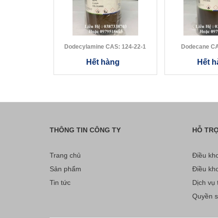
Dodecylamine CAS: 124-22-1
Dod
Hết hàng
Hết h
THÔNG TIN CÔNG TY
HỖ TR
Trang chủ
Điều kho
Sản phẩm
Điều kho
Tin tức
Dịch vụ t
Quyền sở