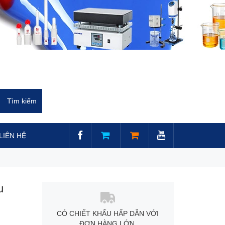
LIÊN HỆ
u
CÓ CHIẾT KHẤU HẤP DẪN VỚI
ĐƠN HÀNG LỚN.