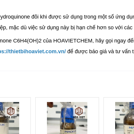
roquinone đôi khi được sử dụng trong một số ứng dụn
ệp, mặc dù việc sử dụng này bị hạn chế hơn so với các
inone C6H4(OH)2 của HOAVIETCHEM, hãy gọi ngay đến
ps://thietbihoaviet.com.vn/
để được báo giá và tư vấn t