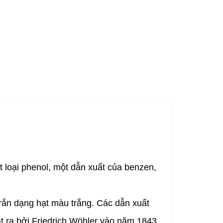
t loại phenol, một dẫn xuất của benzen,
 rắn dạng hạt màu trắng. Các dẫn xuất
t ra bởi Friedrich Wöhler vào năm 1843.