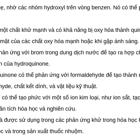
 nhẹ, nhờ các nhóm hydroxyl trên vòng benzen. Nó có th
ột chất khử mạnh và có khả năng bị oxy hóa thành quin
ó mặt của các chất oxy hóa mạnh hoặc khi gặp ánh sáng.
ản ứng với brom trong dung dịch nước để tạo ra hợp 
n của hydroquinone.
inone có thể phản ứng với formaldehyde để tạo thành 
de, chất kết dính, và vật liệu kỹ thuật.
ó thể tạo phức với một số ion kim loại, như ion sắt, 
n tích hóa học và nghiên cứu.
và được sử dụng trong các phản ứng khử trong hóa họ
c và trong sản xuất thuốc nhuộm.