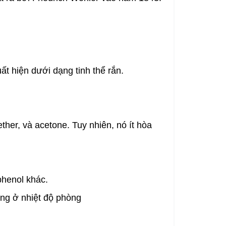
t hiện dưới dạng tinh thể rắn.
her, và acetone. Tuy nhiên, nó ít hòa
phenol khác.
àng ở nhiệt độ phòng