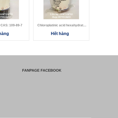
Diethylamine CAS: 109-89-7
Chloroplatinic acid hexahydrate
CAS:...
hàng
Hết hàng
Hết
FANPAGE FACEBOOK