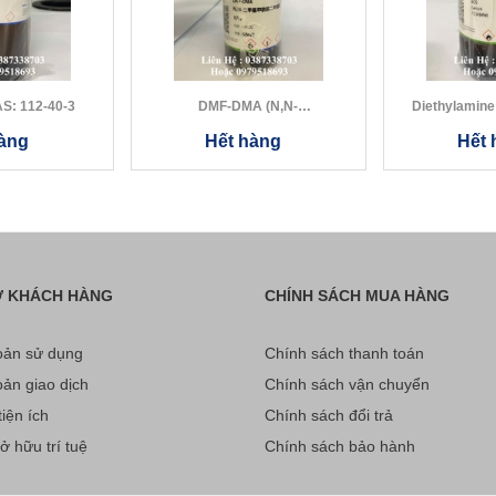
ecane CAS: 112-40-3
DMF-DMA (N,N-
Dimethylformamide Dimeth...
àng
Hết hàng
Hết 
Ợ KHÁCH HÀNG
CHÍNH SÁCH MUA HÀNG
ản sử dụng
Chính sách thanh toán
ản giao dịch
Chính sách vận chuyển
iện ích
Chính sách đổi trả
 hữu trí tuệ
Chính sách bảo hành