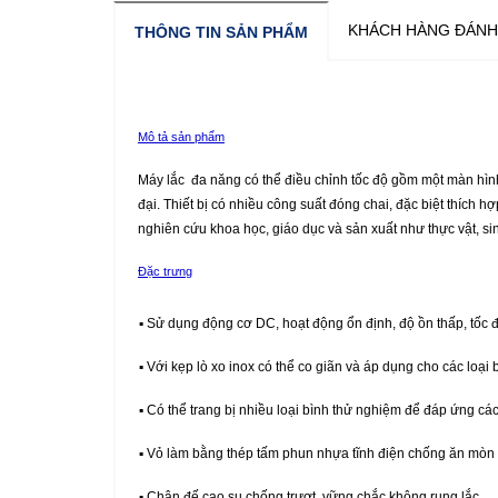
KHÁCH HÀNG ĐÁNH
THÔNG TIN SẢN PHẨM
Mô tả sản phẩm
Máy lắc đa năng có thể điều chỉnh tốc độ gồm một màn hình k
đại.
Thiết bị có nhiều công suất đóng chai, đặc biệt thích h
nghiên cứu khoa học, giáo dục và sản xuất như thực vật, sinh h
Đặc trưng
▪ Sử dụng động cơ DC, hoạt động ổn định, độ ồn thấp, tốc 
▪ Với kẹp lò xo inox có thể co giãn và áp dụng cho các loại
▪ Có thể trang bị nhiều loại bình thử nghiệm để đáp ứng c
▪ Vỏ làm bằng thép tấm phun nhựa tĩnh điện chống ăn mòn 
▪ Chân đế cao su chống trượt, vững chắc không rung lắc