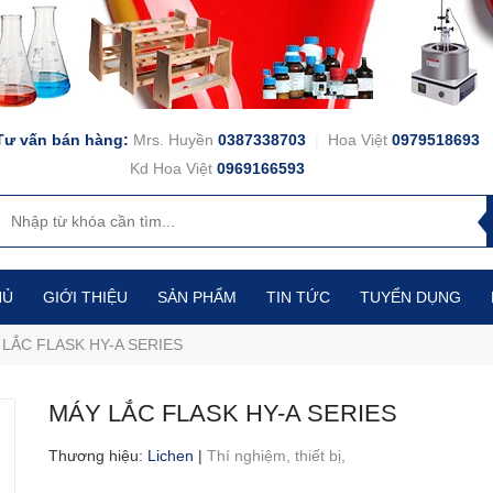
Tư vấn bán hàng:
Mrs. Huyền
0387338703
|
Hoa Việt
0979518693
Kd Hoa Việt
0969166593
HỦ
GIỚI THIỆU
SẢN PHẨM
TIN TỨC
TUYỂN DỤNG
LẮC FLASK HY-A SERIES
MÁY LẮC FLASK HY-A SERIES
Thương hiệu
:
Lichen
|
Thí nghiệm,
thiết bị,