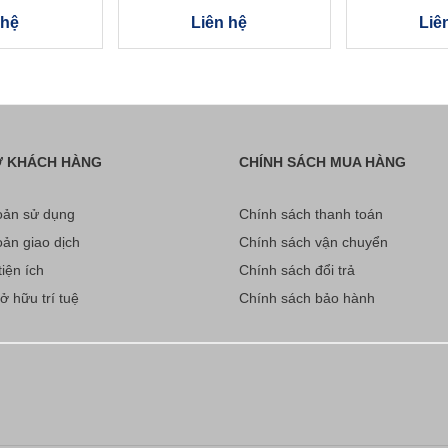
UMS 
 hệ
Liên hệ
Liê
Ợ KHÁCH HÀNG
CHÍNH SÁCH MUA HÀNG
ản sử dụng
Chính sách thanh toán
ản giao dịch
Chính sách vận chuyển
iện ích
Chính sách đổi trả
 hữu trí tuệ
Chính sách bảo hành