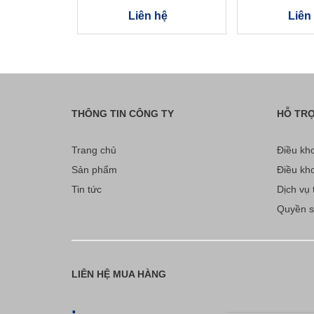
Liên hệ
Liên
THÔNG TIN CÔNG TY
HỖ TR
Trang chủ
Điều kho
Sản phẩm
Điều kho
Tin tức
Dịch vụ t
Quyền sở
LIÊN HỆ MUA HÀNG
.