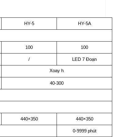
HY-5
HY-5A
100
100
/
LED 7 Đoạn
Xoay h
ồ
40-300
440×350
440×350
0-9999 phút