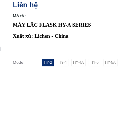
Liên hệ
Mô tả :
MÁY LẮC FLASK HY-A SERIES
Xuất xứ: Lichen - China
Model
HY-2
HY-4
HY-4A
HY-5
HY-5A