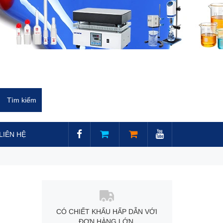
LIÊN HỆ
CÓ CHIẾT KHẤU HẤP DẪN VỚI
ĐƠN HÀNG LỚN.