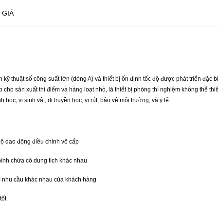
 GIÁ
ỹ thuật số công suất lớn (dòng A) và thiết bị ổn định tốc độ được phát triển đặc b
ợp cho sản xuất thí điểm và hàng loạt nhỏ, là thiết bị phòng thí nghiệm không thể t
ọc, vi sinh vật, di truyền học, vi rút, bảo vệ môi trường, và y tế.
độ dao động điều chỉnh vô cấp
 bình chứa có dung tích khác nhau
ác nhu cầu khác nhau của khách hàng
tốt