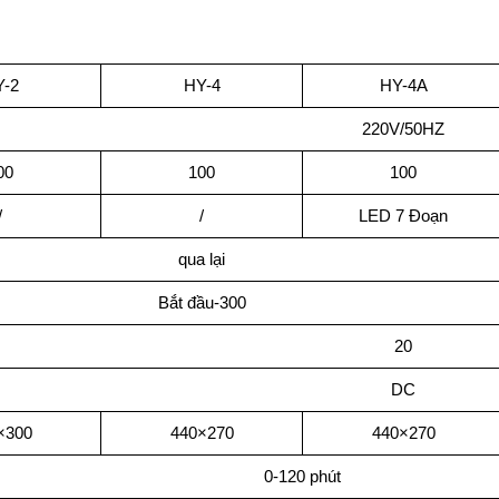
-2
HY-4
HY-4A
220V/50HZ
00
100
100
/
/
LED 7 Đoạn
qua lại
Bắt đầu-300
20
DC
×300
440×270
440×270
0-120 phút