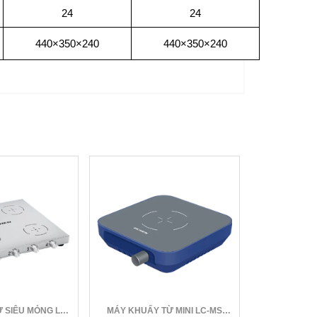
24
24
440×350×240
440×350×240
 SIÊU MỎNG LC-
MÁY KHUẤY TỪ MINI LC-MS
MÁY LẮ