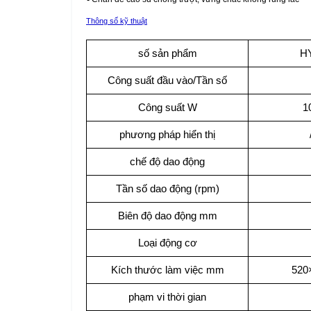
Thông số kỹ thuật
số sản phẩm
HY
Công suất đầu vào/Tần số
Công suất W
1
phương pháp hiển thị
chế độ dao động
Tần số dao động (rpm)
Biên độ dao động mm
Loại động cơ
Kích thước làm việc mm
520
phạm vi thời gian