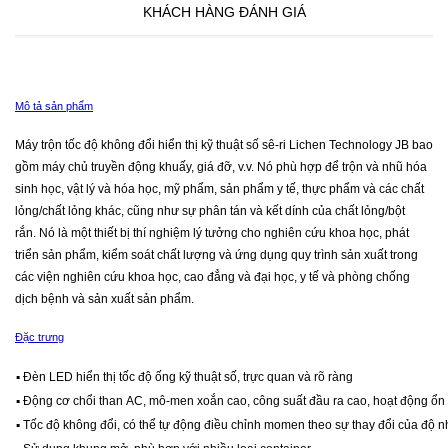
KHÁCH HÀNG ĐÁNH GIÁ
Mô tả sản phẩm
Máy trộn tốc độ không đổi hiển thị kỹ thuật số sê-ri Lichen Technology JB bao
gồm máy chủ truyền động khuấy, giá đỡ, v.v.
Nó phù hợp để trộn và nhũ hóa
sinh học, vật lý và hóa học, mỹ phẩm, sản phẩm y tế, thực phẩm và các chất
lỏng/chất lỏng khác, cũng như sự phân tán và kết dính của chất lỏng/bột
rắn.
Nó là một thiết bị thí nghiệm lý tưởng cho nghiên cứu khoa học, phát
triển sản phẩm, kiểm soát chất lượng và ứng dụng quy trình sản xuất trong
các viện nghiên cứu khoa học, cao đẳng và đại học, y tế và phòng chống
dịch bệnh và sản xuất sản phẩm.
Đặc trưng
▪ Đèn LED hiển thị tốc độ ống kỹ thuật số, trực quan và rõ ràng
▪ Động cơ chổi than AC, mô-men xoắn cao, công suất đầu ra cao, hoạt động ổn
▪ Tốc độ không đổi, có thể tự động điều chỉnh momen theo sự thay đổi của độ 