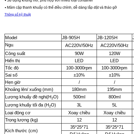
▪ Sử dụng khung mở, phù hợp với nhiều loại container
▪ Mâm cặp thanh khuấy có thể điều chỉnh, dễ dàng lắp đặt và tháo gỡ
Thông số kỹ thuật
Model
JB-90SH
JB-120SH
Ngu
AC220V/50Hz
AC220V/50Hz
ồ
n
Công su
ấ
t
90W
120W
Hi
ể
n th
ị
L
ED
L
ED
T
ố
c đ
ộ
100-3000rpm
100-3000rpm
Sai s
ố
±10%
±10%
H
ẹ
n gi
ờ
/
/
Kho
ả
ng lên/ xu
ố
ng (mm)
180mm
195mm
L
ư
ợ
ng khu
ấ
y đ
ề
ngh
ị
(H
O)
500ml
800ml
2
L
ư
ợ
ng khu
ấ
y t
ố
i đa (H
O)
3L
5L
2
Lo
ạ
i đ
ộ
ng c
ơ
Xoay chi
ề
u
Xoay chi
ề
u
Tr
ọ
ng l
ượng
(kg)
12
12
35*25*71
35*25*71
Kích th
ư
ớ
c
(cm)