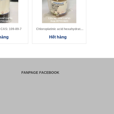
Diethylamine CAS: 109-89-7
Chloroplatinic acid hexahydrate
CAS:...
hàng
Hết hàng
Hết
FANPAGE FACEBOOK