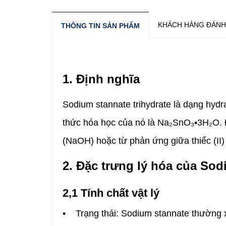
KHÁCH HÀNG ĐÁNH
THÔNG TIN SẢN PHẨM
1. Định nghĩa
Sodium stannate trihydrate là dạng hyd
thức hóa học của nó là Na₂SnO₃•3H₂O. Đây
(NaOH) hoặc từ phản ứng giữa thiếc (II) 
2. Đặc trưng lý hóa của Sod
2,1 Tính chất vật lý
• Trạng thái: Sodium stannate thường x