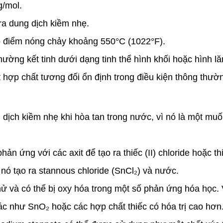
g/mol.
ra dung dịch kiềm nhẹ.
 điểm nóng chảy khoảng 550°C (1022°F).
ường kết tinh dưới dạng tinh thể hình khối hoặc hình lăn
 hợp chất tương đối ổn định trong điều kiện thông thườ
ịch kiềm nhẹ khi hòa tan trong nước, vì nó là một muối
 ứng với các axit để tạo ra thiếc (II) chloride hoặc thiế
, nó tạo ra stannous chloride (SnCl₂) và nước.
 và có thể bị oxy hóa trong một số phản ứng hóa học. Ví
ác như SnO₂ hoặc các hợp chất thiếc có hóa trị cao hơn