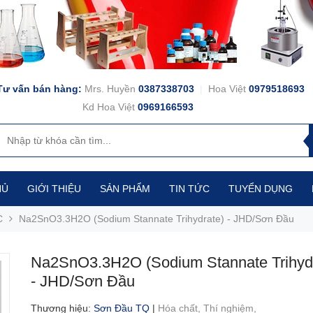
Tư vấn bán hàng:
Mrs. Huyền
0387338703
|
Hoa Việt
0979518693
Kd Hoa Việt
0969166593
HỦ
GIỚI THIỆU
SẢN PHẨM
TIN TỨC
TUYỂN DỤNG
C
Na2SnO3.3H2O (Sodium Stannate Trihydrate) - JHD/Sơn Đầu
Na2SnO3.3H2O (Sodium Stannate Trihyd
- JHD/Sơn Đầu
Thương hiệu
:
Sơn Đầu TQ
|
Hóa chất,
Thí nghiệm,