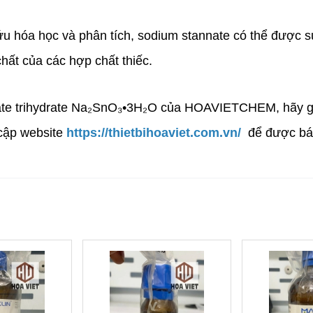
u hóa học và phân tích, sodium stannate có thể được s
hất của các hợp chất thiếc.
te trihydrate Na₂SnO₃•3H₂O của HOAVIETCHEM, hãy gọi
cập website
https://thietbihoaviet.com.vn/
để được báo