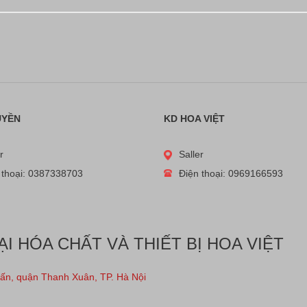
UYỀN
KD HOA VIỆT
r
Saller
 thoại: 0387338703
Điện thoại: 0969166593
 HÓA CHẤT VÀ THIẾT BỊ HOA VIỆT
Tấn, quận Thanh Xuân, TP. Hà Nội