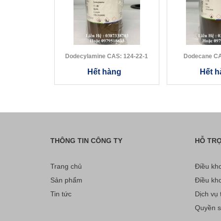
Dodecylamine CAS: 124-22-1
Dod
Hết hàng
Hết h
THÔNG TIN CÔNG TY
HỖ TR
Trang chủ
Điều kho
Sản phẩm
Điều kho
Tin tức
Dịch vụ t
Quyền sở