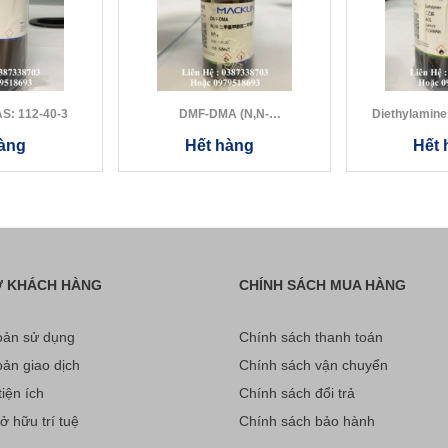
ecane CAS: 112-40-3
DMF-DMA (N,N-
Dimethylformamide Dimeth...
àng
Hết hàng
Hết 
Ợ KHÁCH HÀNG
CHÍNH SÁCH MUA HÀNG
ản sử dụng
Chính sách thanh toán
ản giao dịch
Chính sách vận chuyển
iện ích
Chính sách đổi trả
 hữu trí tuệ
Chính sách bảo hành