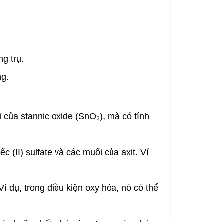
g trụ.
ng.
 của stannic oxide (SnO₂), mà có tính
c (II) sulfate và các muối của axit. Ví
 dụ, trong điều kiện oxy hóa, nó có thể
.