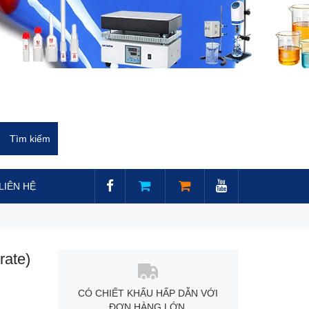
LIÊN HỆ
rate)
CÓ CHIẾT KHẤU HẤP DẪN VỚI
ĐƠN HÀNG LỚN.