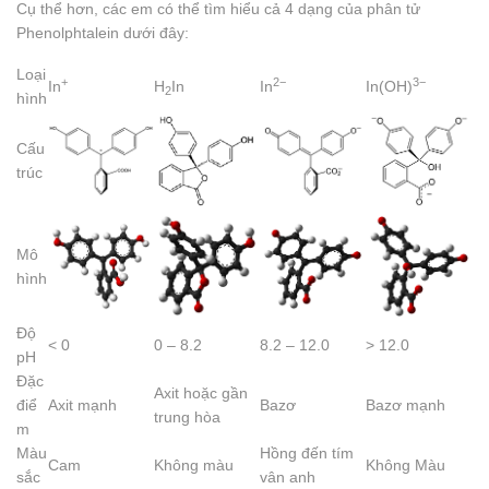
Cụ thể hơn, các em có thể tìm hiểu cả 4 dạng của phân tử
Phenolphtalein dưới đây:
Loại
+
2−
3−
In
H
In
In
In(OH)
2
hình
Cấu
trúc
Mô
hình
Độ
< 0
0 – 8.2
8.2 – 12.0
> 12.0
pH
Đặc
Axit hoặc gần
điể
Axit mạnh
Bazơ
Bazơ mạnh
trung hòa
m
Màu
Hồng đến tím
Cam
Không màu
Không Màu
sắc
vân anh