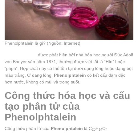
Phenolphtalein là gì? (Nguồn: Internet)
Phenolphtalein
được phát hiện bởi nhà hóa học người Đức Adolf
von Baeyer vào năm 1871, thường được viết tắt là “HIn” hoặc
“phph”. Hợp chất này có thể tồn tại dưới dạng lỏng hoặc dạng bột
màu trắng. Ở dạng lỏng,
Phenolphtalein
có kết cấu đậm đặc
hơn nước, không có mùi và trong suốt.
Công thức hóa học và cấu
tạo phân tử của
Phenolphtalein
Công thức phân tử của
Phenolphtalein
là C
H
O
.
20
14
4