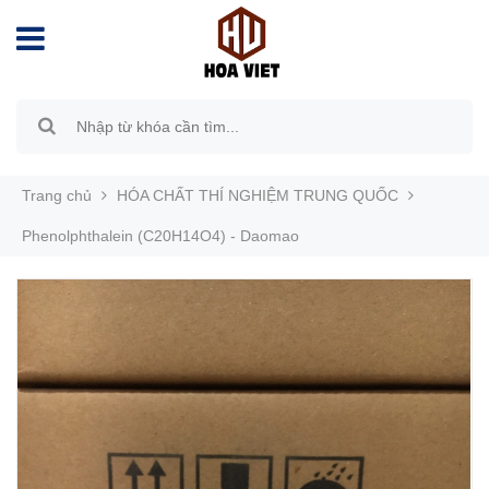
Trang chủ
HÓA CHẤT THÍ NGHIỆM TRUNG QUỐC
Phenolphthalein (C20H14O4) - Daomao