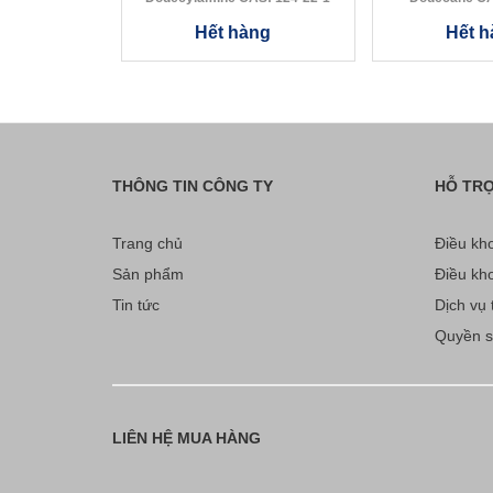
Hết hàng
Hết h
THÔNG TIN CÔNG TY
HỖ TR
Trang chủ
Điều kho
Sản phẩm
Điều kho
Tin tức
Dịch vụ t
Quyền sở
LIÊN HỆ MUA HÀNG
.