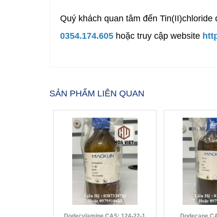
Quý khách quan tâm đến Tin(II)chlorid
0354.174.605
hoặc truy cập website
htt
SẢN PHẨM LIÊN QUAN
Dodecylamine CAS: 124-22-1
Dod