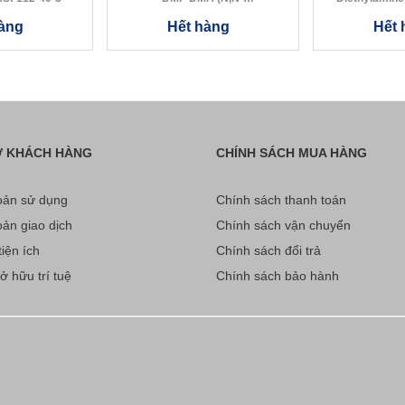
Dimethylformamide Dimeth...
àng
Hết hàng
Hết 
Ợ KHÁCH HÀNG
CHÍNH SÁCH MUA HÀNG
ản sử dụng
Chính sách thanh toán
ản giao dịch
Chính sách vận chuyển
iện ích
Chính sách đổi trả
 hữu trí tuệ
Chính sách bảo hành