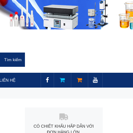
LIÊN HỆ
CÓ CHIẾT KHẤU HẤP DẪN VỚI
ĐƠN HÀNG LỚN.