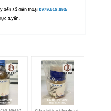
y đến số điện thoại
0979.518.693/
rực tuyến.
Diethylamine CAS: 109-89-7
Chloroplatinic acid hexahydrate