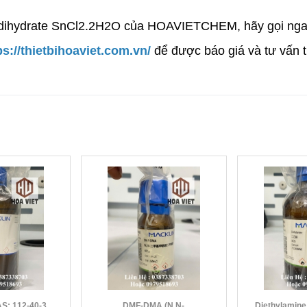
e dihydrate SnCl2.2H2O của HOAVIETCHEM, hãy gọi nga
ps://thietbihoaviet.com.vn/
để được báo giá và tư vấn t
ecane CAS: 112-40-3
DMF-DMA (N,N-