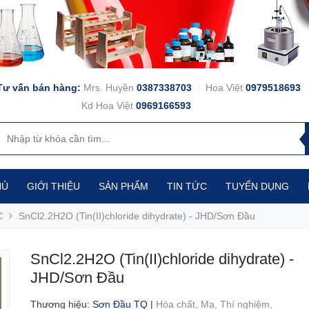
Tư vấn bán hàng:
Mrs. Huyền
0387338703
|
Hoa Việt
0979518693
Kd Hoa Việt
0969166593
HỦ
GIỚI THIỆU
SẢN PHẨM
TIN TỨC
TUYỂN DỤNG
C
SnCl2.2H2O (Tin(II)chloride dihydrate) - JHD/Sơn Đầu
SnCl2.2H2O (Tin(II)chloride dihydrate) -
JHD/Sơn Đầu
Thương hiệu
:
Sơn Đầu TQ
|
Hóa chất,
Mạ,
Thí nghiệm,