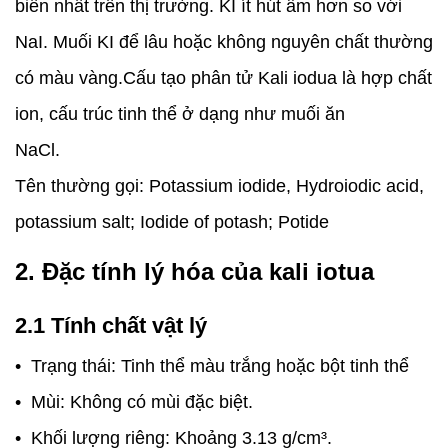
biến nhất trên thị trường. KI ít hút ẩm hơn so với
NaI. Muối KI để lâu hoặc không nguyên chất thường
có màu vàng.Cấu tạo phân tử Kali iodua là hợp chất
ion, cấu trúc tinh thể ở dạng như muối ăn
NaCl.
Tên thường gọi: Potassium iodide, Hydroiodic acid,
potassium salt; Iodide of potash; Potide
2. Đặc tính lý hóa của kali iotua
2.1 Tính chất vật lý
• Trạng thái: Tinh thể màu trắng hoặc bột tinh thể
• Mùi: Không có mùi đặc biệt.
• Khối lượng riêng: Khoảng 3.13 g/cm³.