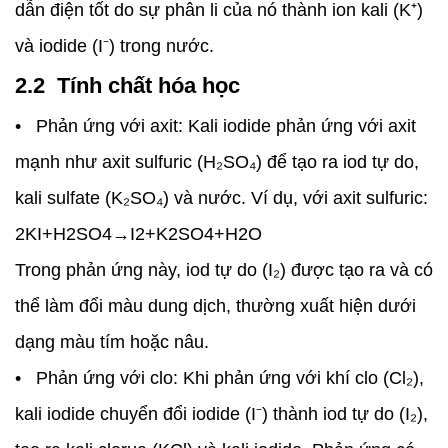
dẫn điện tốt do sự phân li của nó thành ion kali (K⁺)
và iodide (I⁻) trong nước.
2.2 Tính chất hóa học
• Phản ứng với axit: Kali iodide phản ứng với axit
mạnh như axit sulfuric (H₂SO₄) để tạo ra iod tự do,
kali sulfate (K₂SO₄) và nước. Ví dụ, với axit sulfuric:
2KI+H2SO4→I2+K2SO4+H2O
Trong phản ứng này, iod tự do (I₂) được tạo ra và có
thể làm đổi màu dung dịch, thường xuất hiện dưới
dạng màu tím hoặc nâu.
• Phản ứng với clo: Khi phản ứng với khí clo (Cl₂),
kali iodide chuyển đổi iodide (I⁻) thành iod tự do (I₂),