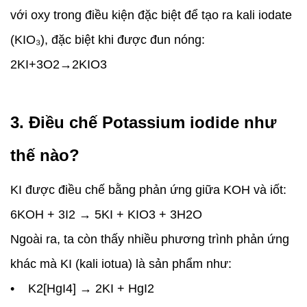
với oxy trong điều kiện đặc biệt để tạo ra kali iodate
(KIO₃), đặc biệt khi được đun nóng:
2KI+3O2→2KIO3
3. Điều chế Potassium iodide như
thế nào?
KI được điều chế bằng phản ứng giữa KOH và iốt:
6KOH + 3I2 → 5KI + KIO3 + 3H2O
Ngoài ra, ta còn thấy nhiều phương trình phản ứng
khác mà KI (kali iotua) là sản phẩm như:
• K2[HgI4] → 2KI + HgI2