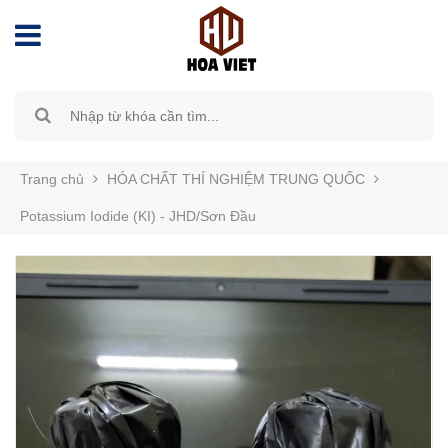
Trang chủ
HÓA CHẤT THÍ NGHIỆM TRUNG QUỐC
Potassium Iodide (KI) - JHD/Sơn Đầu